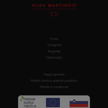
O nas
Vinogradi
Nagrade
Zakaj Huba
Pogoji uporabe
Politika varstva osebnih podatkov
Piškotki in zasebnost