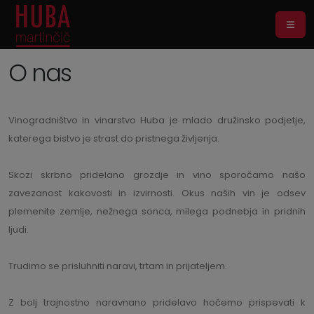
O nas
Vinogradništvo in vinarstvo Huba je mlado družinsko podjetje,
katerega bistvo je strast do pristnega življenja.
Skozi skrbno pridelano grozdje in vino sporočamo našo
zavezanost kakovosti in izvirnosti. Okus naših vin je odsev
plemenite zemlje, nežnega sonca, milega podnebja in pridnih
ljudi.
Trudimo se prisluhniti naravi, trtam in prijateljem.
Z bolj trajnostno naravnano pridelavo hočemo prispevati k