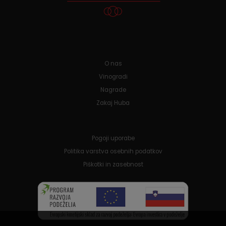
O nas
Vinogradi
Nagrade
Zakaj Huba
Pogoji uporabe
Politika varstva osebnih podatkov
Piškotki in zasebnost